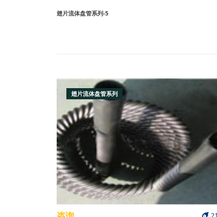
翅片流体盘管系列-5
翅片流体盘管系列
咨询
2