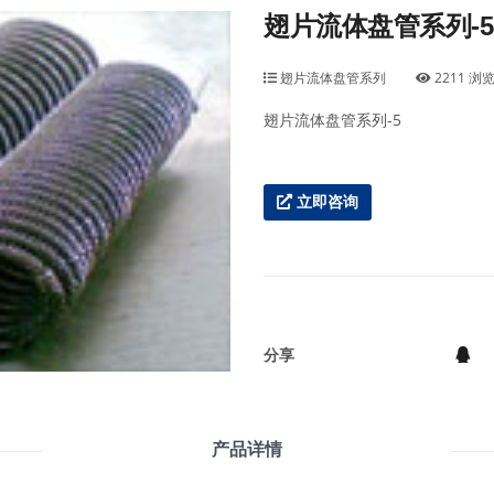
翅片流体盘管系列-5
翅片流体盘管系列
2211 浏
翅片流体盘管系列-5
立即咨询
分享
产品详情