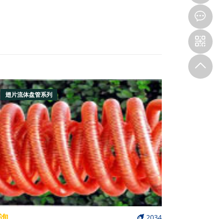
翅片流体盘管系列
询
2034