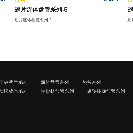
翅片流体盘管系列-5
翅
翅片流体盘管系列-5
翅
非标弯管系列
流体盘管系列
热弯系列
后续成品系列
异形材弯管系列
旋转楼梯弯管系列