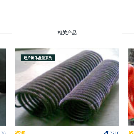
相关产品
翅片流体盘管系列
咨询
咨
128
2210