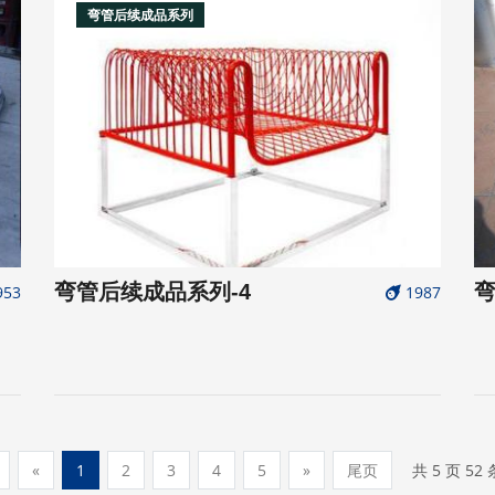
弯管后续成品系列
弯管后续成品系列-4
弯
953
1987
共 5 页 52
«
1
2
3
4
5
»
尾页