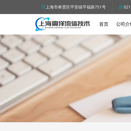
上海市奉贤区平安镇平福路751号
021
首页
公司介