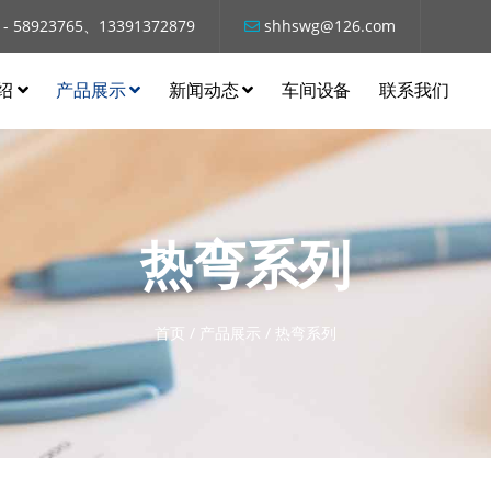
 - 58923765、13391372879
shhswg@126.com
绍
产品展示
新闻动态
车间设备
联系我们
热弯系列
首页
/
产品展示
/
热弯系列